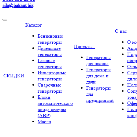
sila@bakaut.biz
Каталог
О нас
Бензиновые
генераторы
О к
Проекты
Дизельные
Акц
генераторы
Под
Генераторы
Газовые
обор
для школы
генераторы
Отз
Генераторы
Инверторные
Сер
СКИДКИ
для дома и
генераторы
диле
дачи
Сварочные
Поле
Генераторы
генераторы
Соп
для
Блоки
тов
предприятий
автоматического
Офе
ввода резерва
Пол
(АВР)
кон
Масло