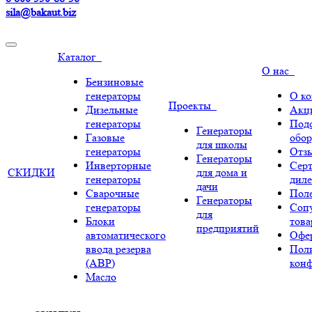
sila@bakaut.biz
Каталог
О нас
Бензиновые
генераторы
О к
Проекты
Дизельные
Акц
генераторы
Под
Генераторы
Газовые
обор
для школы
генераторы
Отз
Генераторы
Инверторные
Сер
СКИДКИ
для дома и
генераторы
диле
дачи
Сварочные
Поле
Генераторы
генераторы
Соп
для
Блоки
тов
предприятий
автоматического
Офе
ввода резерва
Пол
(АВР)
кон
Масло