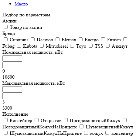
Масло
Подбор по параметрам
Акции
Товар по акции
Бренд
Cummins
Daewoo
Elemax
Energo
Firman
Fubag
Kubota
Mitsudiesel
Toyo
TSS
Азимут
Номинальная мощность, кВт
0
10600
Максимальная мощность, кВт
3
3300
Исполнение
Контейнер
Открытое
ПогодозащитныйКожух
ПогодозащитныйКожухНаПрицепе
ШумозащитныйКожух
ШумозащитныйКожухНаПрицепе
кожух
контейнер