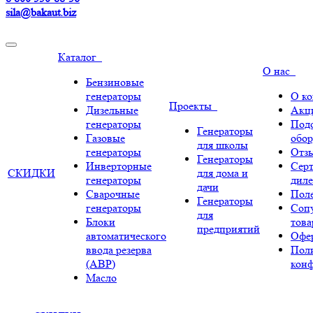
sila@bakaut.biz
Каталог
О нас
Бензиновые
генераторы
О к
Проекты
Дизельные
Акц
генераторы
Под
Генераторы
Газовые
обор
для школы
генераторы
Отз
Генераторы
Инверторные
Сер
СКИДКИ
для дома и
генераторы
диле
дачи
Сварочные
Поле
Генераторы
генераторы
Соп
для
Блоки
тов
предприятий
автоматического
Офе
ввода резерва
Пол
(АВР)
кон
Масло