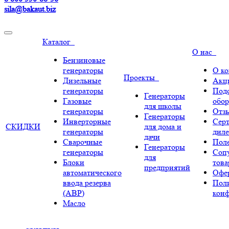
sila@bakaut.biz
Каталог
О нас
Бензиновые
генераторы
О к
Проекты
Дизельные
Акц
генераторы
Под
Генераторы
Газовые
обор
для школы
генераторы
Отз
Генераторы
Инверторные
Сер
СКИДКИ
для дома и
генераторы
диле
дачи
Сварочные
Поле
Генераторы
генераторы
Соп
для
Блоки
тов
предприятий
автоматического
Офе
ввода резерва
Пол
(АВР)
кон
Масло