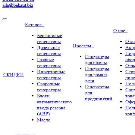
sila@bakaut.biz
Каталог
О нас
Бензиновые
генераторы
О к
Проекты
Дизельные
Акц
генераторы
Под
Генераторы
Газовые
обор
для школы
генераторы
Отз
Генераторы
Инверторные
Сер
СКИДКИ
для дома и
генераторы
диле
дачи
Сварочные
Поле
Генераторы
генераторы
Соп
для
Блоки
тов
предприятий
автоматического
Офе
ввода резерва
Пол
(АВР)
кон
Масло