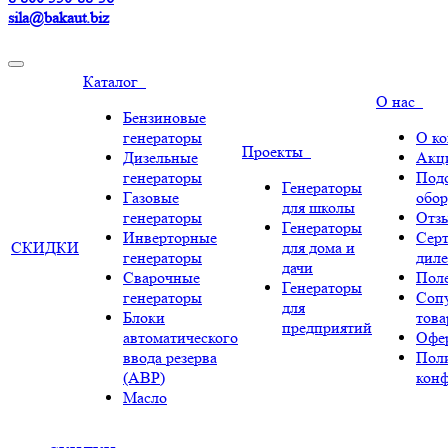
sila@bakaut.biz
Каталог
О нас
Бензиновые
генераторы
О к
Проекты
Дизельные
Акц
генераторы
Под
Генераторы
Газовые
обор
для школы
генераторы
Отз
Генераторы
Инверторные
Сер
СКИДКИ
для дома и
генераторы
диле
дачи
Сварочные
Поле
Генераторы
генераторы
Соп
для
Блоки
тов
предприятий
автоматического
Офе
ввода резерва
Пол
(АВР)
кон
Масло