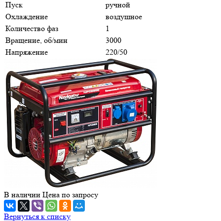
Пуск
ручной
Охлаждение
воздушное
Количество фаз
1
Вращение, об/мин
3000
Напряжение
220/50
В наличии
Цена по зап
р
осу
Вернуться к списку