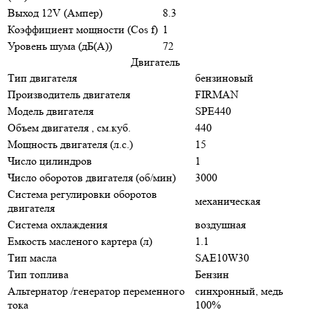
Выход 12V (Ампер)
8.3
Коэффициент мощности (Cos f)
1
Уровень шума (дБ(А))
72
Двигатель
Тип двигателя
бензиновый
Производитель двигателя
FIRMAN
Модель двигателя
SPE440
Объем двигателя , см.куб.
440
Мощность двигателя (л.с.)
15
Число цилиндров
1
Число оборотов двигателя (об/мин)
3000
Система регулировки оборотов
механическая
двигателя
Система охлаждения
воздушная
Емкость масленого картера (л)
1.1
Тип масла
SAE10W30
Тип топлива
Бензин
Альтернатор /генератор переменного
синхронный, медь
тока
100%