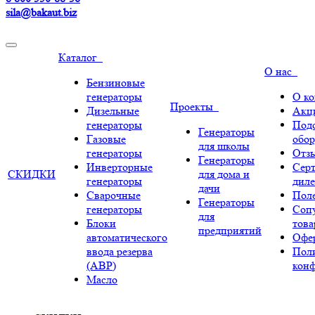
sila@bakaut.biz
Каталог
О нас
Бензиновые
генераторы
О к
Проекты
Дизельные
Акц
генераторы
Под
Генераторы
Газовые
обор
для школы
генераторы
Отз
Генераторы
Инверторные
Сер
СКИДКИ
для дома и
генераторы
диле
дачи
Сварочные
Поле
Генераторы
генераторы
Соп
для
Блоки
тов
предприятий
автоматического
Офе
ввода резерва
Пол
(АВР)
кон
Масло