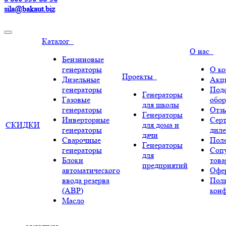
sila@bakaut.biz
Каталог
О нас
Бензиновые
генераторы
О к
Проекты
Дизельные
Акц
генераторы
Под
Генераторы
Газовые
обор
для школы
генераторы
Отз
Генераторы
Инверторные
Сер
СКИДКИ
для дома и
генераторы
диле
дачи
Сварочные
Поле
Генераторы
генераторы
Соп
для
Блоки
тов
предприятий
автоматического
Офе
ввода резерва
Пол
(АВР)
кон
Масло