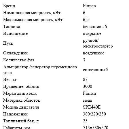
Бренд
Firman
Номинальная мощность, кВт
6
Максимальная мощность, кВт
6,5
Топливо
бензиновый
Исполнение
открытое
ручной/
Пуск
электростартер
Охлаждение
воздушное
Количество фаз
3
Альтернатор /генератор переменного
синхронный
тока
Вес, кг
87
Вращение, об/мин
3000
Марка двигателя
Firman
Материал обмоток
медь
Модель двигателя
SPE440E
Напряжение
380/220/250
Топливный бак, л
25
Габариты, мм
715х580х570