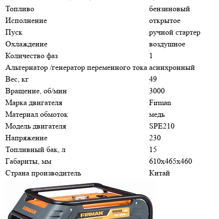
Топливо
бензиновый
Исполнение
открытое
Пуск
ручной стартер
Охлаждение
воздушное
Количество фаз
1
Альтернатор /генератор переменного тока
асинхронный
Вес, кг
49
Вращение, об/мин
3000
Марка двигателя
Firman
Материал обмоток
медь
Модель двигателя
SPE210
Напряжение
230
Топливный бак, л
15
Габариты, мм
610х465х460
Страна производитель
Китай