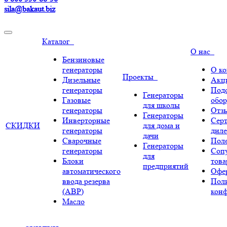
sila@bakaut.biz
Каталог
О нас
Бензиновые
генераторы
О к
Проекты
Дизельные
Акц
генераторы
Под
Генераторы
Газовые
обор
для школы
генераторы
Отз
Генераторы
Инверторные
Сер
СКИДКИ
для дома и
генераторы
диле
дачи
Сварочные
Поле
Генераторы
генераторы
Соп
для
Блоки
тов
предприятий
автоматического
Офе
ввода резерва
Пол
(АВР)
кон
Масло