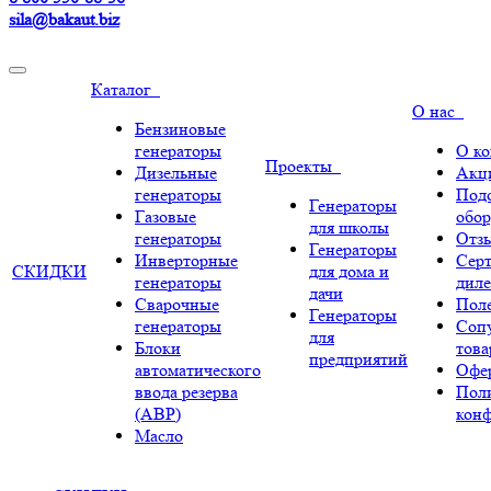
sila@bakaut.biz
Каталог
О нас
Бензиновые
генераторы
О к
Проекты
Дизельные
Акц
генераторы
Под
Генераторы
Газовые
обор
для школы
генераторы
Отз
Генераторы
Инверторные
Сер
СКИДКИ
для дома и
генераторы
диле
дачи
Сварочные
Поле
Генераторы
генераторы
Соп
для
Блоки
тов
предприятий
автоматического
Офе
ввода резерва
Пол
(АВР)
кон
Масло