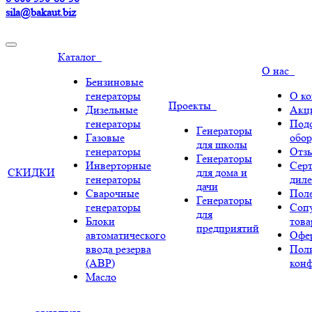
sila@bakaut.biz
Каталог
О нас
Бензиновые
генераторы
О к
Проекты
Дизельные
Акц
генераторы
Под
Генераторы
Газовые
обор
для школы
генераторы
Отз
Генераторы
Инверторные
Сер
СКИДКИ
для дома и
генераторы
диле
дачи
Сварочные
Поле
Генераторы
генераторы
Соп
для
Блоки
тов
предприятий
автоматического
Офе
ввода резерва
Пол
(АВР)
кон
Масло