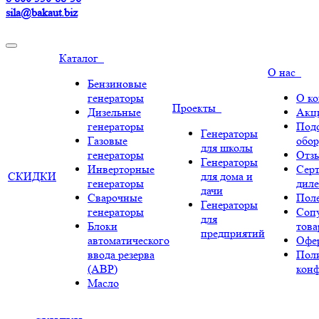
sila@bakaut.biz
Каталог
О нас
Бензиновые
генераторы
О к
Проекты
Дизельные
Акц
генераторы
Под
Генераторы
Газовые
обор
для школы
генераторы
Отз
Генераторы
Инверторные
Сер
СКИДКИ
для дома и
генераторы
диле
дачи
Сварочные
Поле
Генераторы
генераторы
Соп
для
Блоки
тов
предприятий
автоматического
Офе
ввода резерва
Пол
(АВР)
кон
Масло