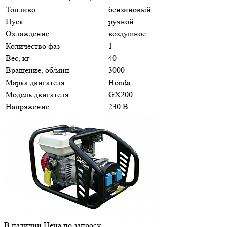
Топливо
бензиновый
Пуск
ручной
Охлаждение
воздушное
Количество фаз
1
Вес, кг
40
Вращение, об/мин
3000
Марка двигателя
Honda
Модель двигателя
GX200
Напряжение
230 В
В наличии
Цена по зап
р
осу