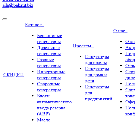
sila@bakaut.biz
Каталог
О нас
Бензиновые
генераторы
О к
Проекты
Дизельные
Акц
генераторы
Под
Генераторы
Газовые
обор
для школы
генераторы
Отз
Генераторы
Инверторные
Сер
СКИДКИ
для дома и
генераторы
диле
дачи
Сварочные
Поле
Генераторы
генераторы
Соп
для
Блоки
тов
предприятий
автоматического
Офе
ввода резерва
Пол
(АВР)
кон
Масло