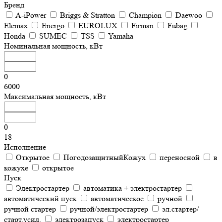
Бренд
A-iPower
Briggs & Stratton
Champion
Daewoo
Elemax
Energo
EUROLUX
Firman
Fubag
Honda
SUMEC
TSS
Yamaha
Номинальная мощность, кВт
0
6000
Максимальная мощность, кВт
0
18
Исполнение
Открытое
ПогодозащитныйКожух
переносной
в
кожухе
открытое
Пуск
Электростартер
автоматика + электростартер
автоматический пуск
автоматическое
ручной
ручной стартер
ручной/электростартер
эл.стартер/
старт.усил.
электрозапуск
электростартер