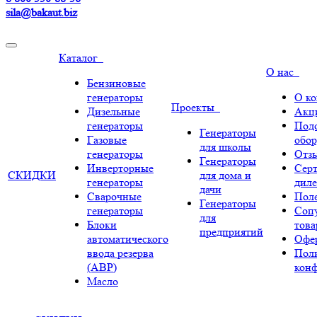
sila@bakaut.biz
Каталог
О нас
Бензиновые
генераторы
О к
Проекты
Дизельные
Акц
генераторы
Под
Генераторы
Газовые
обор
для школы
генераторы
Отз
Генераторы
Инверторные
Сер
СКИДКИ
для дома и
генераторы
диле
дачи
Сварочные
Поле
Генераторы
генераторы
Соп
для
Блоки
тов
предприятий
автоматического
Офе
ввода резерва
Пол
(АВР)
кон
Масло